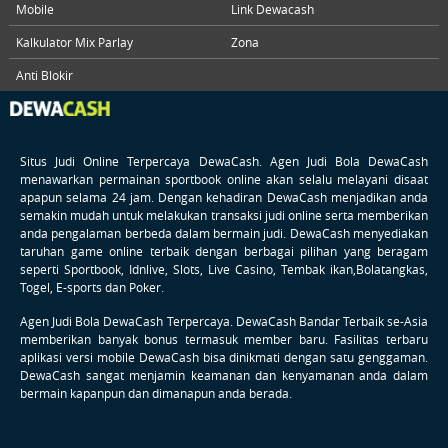
Mobile
Link Dewacash
Arcade
Kalkulator Mix Parlay
Zona
Anti Blokir
Promosi
Referral
Situs Judi Online Terpercaya
DewaCash
. Agen Judi Bola DewaCash
menawarkan permainan sportbook online akan selalu melayani disaat
VIP
apapun selama 24 jam. Dengan kehadiran DewaCash menjadikan anda
Member
semakin mudah untuk melakukan transaksi judi online serta memberikan
Lainnya
anda pengalaman berbeda dalam bermain judi. DewaCash menyediakan
taruhan game online terbaik dengan berbagai pilihan yang beragam
seperti Sportbook, Idnlive, Slots, Live Casino, Tembak ikan,Bolatangkas,
VERSI DESKTOP
Togel, E-sports dan Poker.
Agen Judi Bola DewaCash Terpercaya. DewaCash Bandar Terbaik se-Asia
©
memberikan banyak bonus termasuk member baru. Fasilitas terbaru
DEWACASH
aplikasi versi mobile DewaCash bisa dinikmati dengan satu genggaman.
Situs
DewaCash sangat menjamin keamanan dan kenyamanan anda dalam
Website
bermain kapanpun dan dimanapun anda berada.
Bandar
Agen
Taruhan