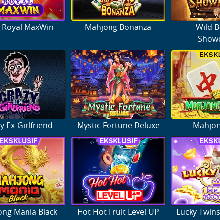
n Royal MaxWin
Mahjong Bonanza
Wild 
Show
y Ex-Girlfriend
Mystic Fortune Deluxe
Mahjon
ng Mania Black
Hot Hot Fruit Level UP
Lucky Twins