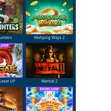
unters
Mahjong Ways 2
 Level UP
Mental 2