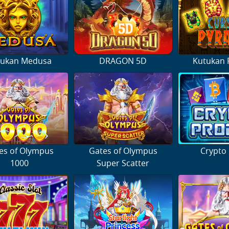
tukan Medusa
DRAGON 5D
Kutukan 
es of Olympus
Gates of Olympus
Crypto 
1000
Super Scatter