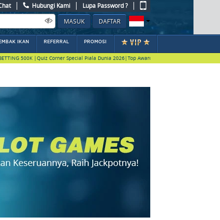
|
|
|
Chat
Hubungi Kami
Lupa Password ?
DAFTAR
EMBAK IKAN
REFERRAL
PROMOSI
z Corner Special Piala Dunia 2026|Top Award E-SPORTS WORLD CUP 2026|MERCHANDISE EX