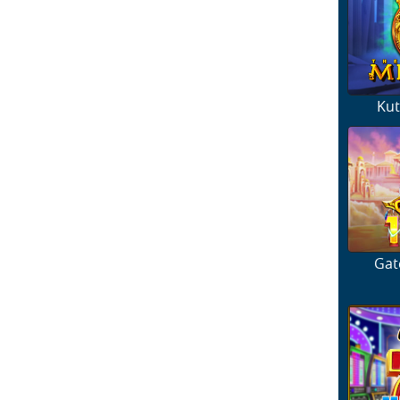
Ku
Gat