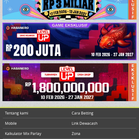
Tentang kami
Cara Betting
Mobile
Link Dewacash
Kalkulator Mix Parlay
Zona