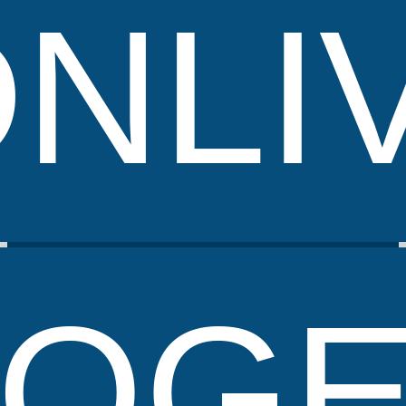
DNLI
TOGE